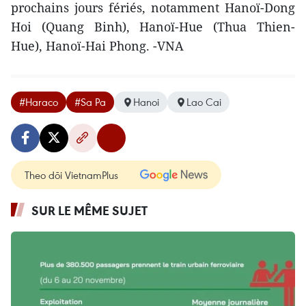
prochains jours fériés, notamment Hanoï-Dong
Hoi (Quang Binh), Hanoï-Hue (Thua Thien-
Hue), Hanoï-Hai Phong. -VNA
#Haraco
#Sa Pa
Hanoi
Lao Cai
Theo dõi VietnamPlus
SUR LE MÊME SUJET