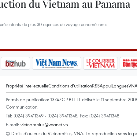
duction du Vietnam au Panama
 représentants de plus 30 agences de voyage panaméennes.
Propriété intellectuelle
Conditions d'utilisation
RSS
Appui
Langues
VN
Permis de publication: 1374/GP-BTTTT délivré le 11 septembre 2008 
Communication.
Tél: (024) 39411349 - (024) 39411348, Fax: (024) 39411348
E-mail:
vietnamplus@vnanet.vn
© Droits d'auteur du VietnamPlus, VNA. La reproduction sans la per