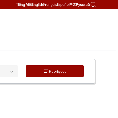
Tiếng Việt
English
Français
Español
Русский
中文
Rubriques