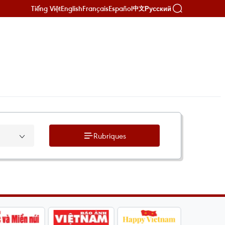
Tiếng Việt
English
Français
Español
Русский
中文
Rubriques