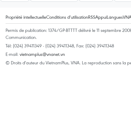
Propriété intellectuelle
Conditions d'utilisation
RSS
Appui
Langues
VN
Permis de publication: 1374/GP-BTTTT délivré le 11 septembre 2008 
Communication.
Tél: (024) 39411349 - (024) 39411348, Fax: (024) 39411348
E-mail:
vietnamplus@vnanet.vn
© Droits d'auteur du VietnamPlus, VNA. La reproduction sans la per