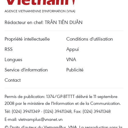
AGENCE VIETNAMIENNE D'INFORMATION (VNA)
Rédacteur en chef: TRÂN TIÊN DUÂN
Propriété intellectuelle
Conditions d'utilisation
RSS
Appui
Langues
VNA
Service d'information
Publicité
Contact
Permis de publication: 1374/GP-BTTTT délivré le 11 septembre
2008 par le ministère de l'Information et de la Communication.
Tél: (024) 39411349 - (024) 39411348, Fax: (024) 39411348
E-mail:
vietnamplus@vnanet.vn
© Droits d'auteur du VietnamPlus, VNA. La reproduction sans la