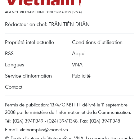
AGENCE VIETNAMIENNE D'INFORMATION (VNA)
Rédacteur en chef: TRÂN TIÊN DUÂN
Propriété intellectuelle
Conditions d'utilisation
RSS
Appui
Langues
VNA
Service d'information
Publicité
Contact
Permis de publication: 1374/GP-BTTTT délivré le 11 septembre
2008 par le ministère de l'Information et de la Communication.
Tél: (024) 39411349 - (024) 39411348, Fax: (024) 39411348
E-mail:
vietnamplus@vnanet.vn
© Droits d'auteur du VietnamPlus, VNA. La reproduction sans la