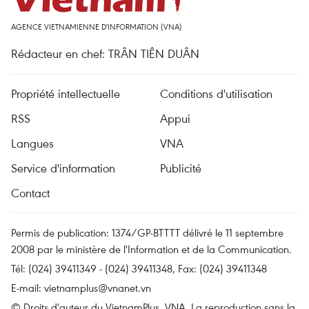
AGENCE VIETNAMIENNE D'INFORMATION (VNA)
Rédacteur en chef: TRÂN TIÊN DUÂN
Propriété intellectuelle
Conditions d'utilisation
RSS
Appui
Langues
VNA
Service d'information
Publicité
Contact
Permis de publication: 1374/GP-BTTTT délivré le 11 septembre
2008 par le ministère de l'Information et de la Communication.
Tél: (024) 39411349 - (024) 39411348, Fax: (024) 39411348
E-mail:
vietnamplus@vnanet.vn
© Droits d'auteur du VietnamPlus, VNA. La reproduction sans la