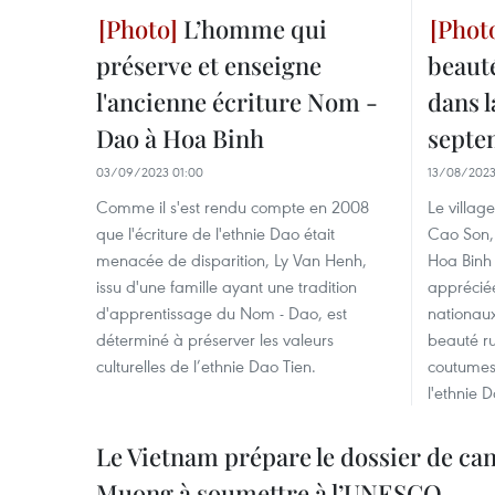
L’homme qui
préserve et enseigne
beauté
l'ancienne écriture Nom -
dans l
Dao à Hoa Binh
septe
03/09/2023 01:00
13/08/2023
Comme il s'est rendu compte en 2008
Le villa
que l'écriture de l'ethnie Dao était
Cao Son, 
menacée de disparition, Ly Van Henh,
Hoa Binh 
issu d'une famille ayant une tradition
apprécié
d'apprentissage du Nom - Dao, est
nationaux
déterminé à préserver les valeurs
beauté ru
culturelles de l’ethnie Dao Tien.
coutumes 
l'ethnie 
Le Vietnam prépare le dossier de c
Muong à soumettre à l’UNESCO