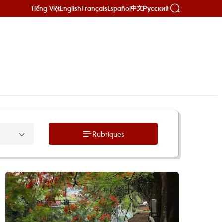
Tiếng Việt
English
Français
Español
Русский
中文
Rubriques