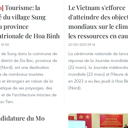
Tourisme: la
Le Vietnam s'efforce
 du village Sung
d'atteindre des object
a province
mondiaux sur le clim
ntrionale de Hoa Binh
les ressources en eau
 01:00
23/03/2023 09:16
ge de Sung dans la commune de
La cérémonie nationale de lan
district de Da Bac, province de
réponse de la Journée mondiale
(Nord), est une destination
(22 mars), la Journée météorol
e de nombreux touristes
mondiale (23 mars) et l'Heure de
 et étrangers en raison de la
en 2023 a eu lieu jeudi à Hoa Bi
stique de ses paysages, des
(Nord).
et de l'architecture intactes de
Dao Tien.
andidature du Mo