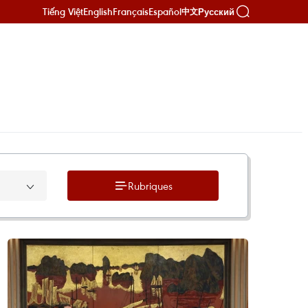
Tiếng Việt
English
Français
Español
Русский
中文
Rubriques