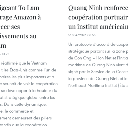
rigeant To Lam
Quang Ninh renforce
rage Amazon à
coopération portuair
cer ses
un institut américai
tissements au
16/04/2026 08:55
am
Un protocole d’accord de coopé
stratégique portant sur la zone 
 13:22
de Con Ong – Hon Net et l’Initia
 réaffirmé que le Vietnam
maritime de Quang Ninh vient d
it les États-Unis comme l’un de
signé par le Service de la Const
naires les plus importants et a
la province de Quang Ninh et le
e souhait de voir la coopération
Northeast Maritime Institut (État
e se développer à la hauteur du
at stratégique global entre les
s. Dans cette dynamique,
ie, le commerce et
ssement demeurent des piliers
tandis que la coopération