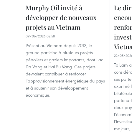
Murphy Oil invité à
Le di
développer de nouveaux
encou
projets au Vietnam
renfor
inves
09/06/2026 02:58
Vietn
Présent au Vietnam depuis 2012, le
groupe participe à plusieurs projets
22/05/2026
pétroliers et gaziers importants, dont Lac
To Lam a
Da Vang et Hai Su Vang. Ces projets
considéra
devraient contribuer à renforcer
ses parte
l’approvisionnement énergétique du pays
exprimé l
et à soutenir son développement
bilatéral
économique.
partenari
deux pay
l’économ
l’investi
majeurs, 