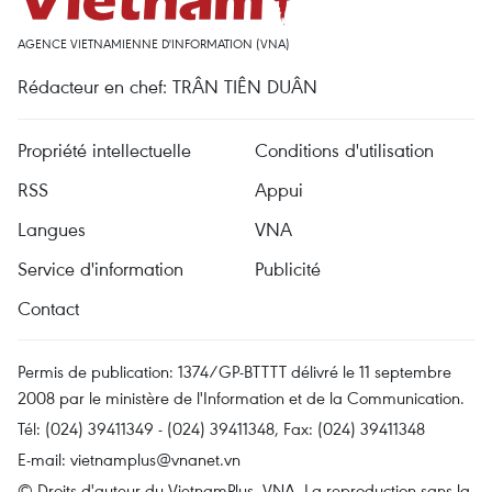
AGENCE VIETNAMIENNE D'INFORMATION (VNA)
Rédacteur en chef: TRÂN TIÊN DUÂN
Propriété intellectuelle
Conditions d'utilisation
RSS
Appui
Langues
VNA
Service d'information
Publicité
Contact
Permis de publication: 1374/GP-BTTTT délivré le 11 septembre
2008 par le ministère de l'Information et de la Communication.
Tél: (024) 39411349 - (024) 39411348, Fax: (024) 39411348
E-mail:
vietnamplus@vnanet.vn
© Droits d'auteur du VietnamPlus, VNA. La reproduction sans la