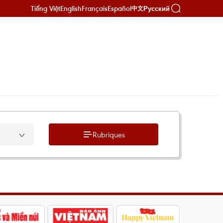
Tiếng Việt
English
Français
Español
Русский
中文
Rubriques