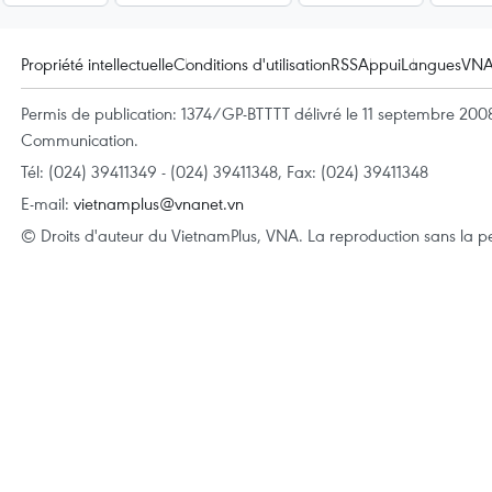
Propriété intellectuelle
Conditions d'utilisation
RSS
Appui
Langues
VN
Permis de publication: 1374/GP-BTTTT délivré le 11 septembre 2008 
Communication.
Tél: (024) 39411349 - (024) 39411348, Fax: (024) 39411348
E-mail:
vietnamplus@vnanet.vn
© Droits d'auteur du VietnamPlus, VNA. La reproduction sans la per