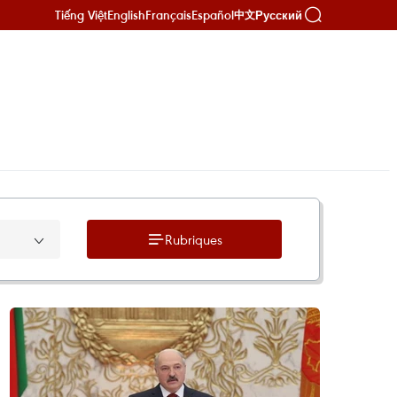
Tiếng Việt
English
Français
Español
Русский
中文
Rubriques