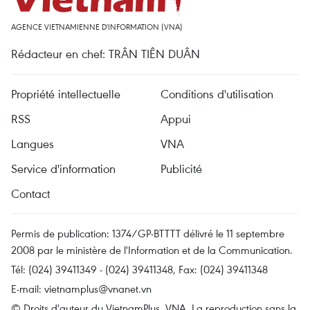
AGENCE VIETNAMIENNE D'INFORMATION (VNA)
Rédacteur en chef: TRÂN TIÊN DUÂN
Propriété intellectuelle
Conditions d'utilisation
RSS
Appui
Langues
VNA
Service d'information
Publicité
Contact
Permis de publication: 1374/GP-BTTTT délivré le 11 septembre
2008 par le ministère de l'Information et de la Communication.
Tél: (024) 39411349 - (024) 39411348, Fax: (024) 39411348
E-mail:
vietnamplus@vnanet.vn
© Droits d'auteur du VietnamPlus, VNA. La reproduction sans la