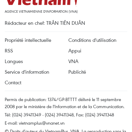
AGENCE VIETNAMIENNE D'INFORMATION (VNA)
Rédacteur en chef: TRÂN TIÊN DUÂN
Propriété intellectuelle
Conditions d'utilisation
RSS
Appui
Langues
VNA
Service d'information
Publicité
Contact
Permis de publication: 1374/GP-BTTTT délivré le 11 septembre
2008 par le ministère de l'Information et de la Communication.
Tél: (024) 39411349 - (024) 39411348, Fax: (024) 39411348
E-mail:
vietnamplus@vnanet.vn
© Droits d'auteur du VietnamPlus, VNA. La reproduction sans la