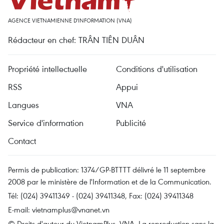
AGENCE VIETNAMIENNE D'INFORMATION (VNA)
Rédacteur en chef: TRÂN TIÊN DUÂN
Propriété intellectuelle
Conditions d'utilisation
RSS
Appui
Langues
VNA
Service d'information
Publicité
Contact
Permis de publication: 1374/GP-BTTTT délivré le 11 septembre
2008 par le ministère de l'Information et de la Communication.
Tél: (024) 39411349 - (024) 39411348, Fax: (024) 39411348
E-mail:
vietnamplus@vnanet.vn
© Droits d'auteur du VietnamPlus, VNA. La reproduction sans la