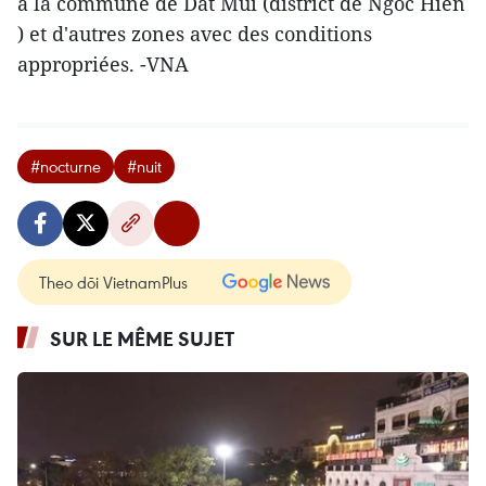
à la commune de Dât Mui (district de Ngoc Hiên
) et d'autres zones avec des conditions
appropriées. -VNA
#nocturne
#nuit
Theo dõi VietnamPlus
SUR LE MÊME SUJET