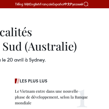
Tiếng Việt
English
Français
Español
Русский
中文
calités
 Sud (Australie)
le 20 avril à Sydney.
LES PLUS LUS
Le Vietnam entre dans une nouvelle
phase de développement, selon la Banque
mondiale