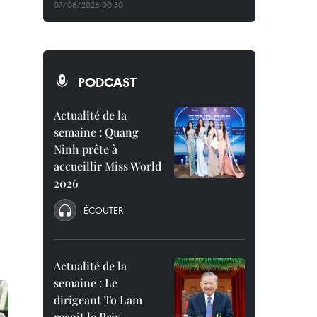
07/08/2026 00:30
PODCAST
Actualité de la
semaine : Quang
Ninh prête à
accueillir Miss World
2026
ÉCOUTER
Actualité de la
semaine : Le
dirigeant To Lam
reçoit le Prix