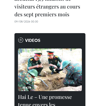
visiteurs étrangers au cours
des sept premiers mois
09/08/2026 00:30
VIDEOS
Hai Le – Une promesse
tenue envers les