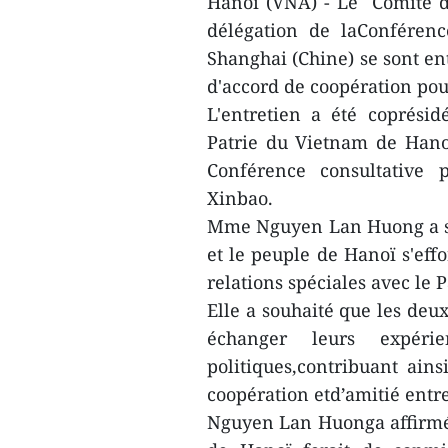
Hanoï (VNA) - Le Comité d
délégation de laConférenc
Shanghai (Chine) se sont en
d'accord de coopération pou
L'entretien a été coprési
Patrie du Vietnam de Hano
Conférence consultative 
Xinbao.
Mme Nguyen Lan Huong a so
et le peuple de Hanoï s'eff
relations spéciales avec le 
Elle a souhaité que les deu
échanger leurs expéri
politiques,contribuant ains
coopération etd’amitié entr
Nguyen Lan Huonga affirmé 