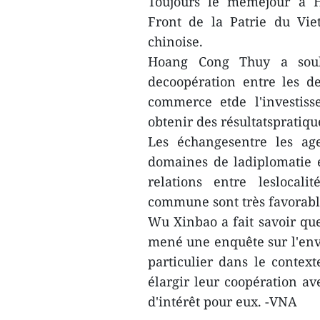
Toujours le mêmejour à H
Front de la Patrie du Vi
chinoise.
Hoang Cong Thuy a souli
decoopération entre les d
commerce etde l'investis
obtenir des résultatspratiqu
Les échangesentre les ag
domaines de ladiplomatie e
relations entre leslocal
commune sont très favorables
Wu Xinbao a fait savoir que 
mené une enquête sur l'en
particulier dans le contex
élargir leur coopération av
d'intérêt pour eux. -VNA