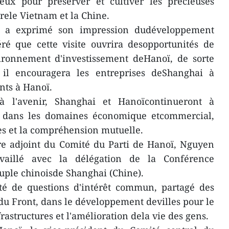
ux pour préserver et cultiver les précieuses
trele Vietnam et la Chine.
, a exprimé son impression dudéveloppement
ré que cette visite ouvrira desopportunités de
vironnement d'investissement deHanoï, de sorte
 il encouragera les entreprises deShanghai à
nts à Hanoï.
 l'avenir, Shanghai et Hanoïcontinueront à
n dans les domaines économique etcommercial,
es et la compréhension mutuelle.
re adjoint du Comité du Parti de Hanoï, Nguyen
vaillé avec la délégation de la Conférence
euple chinoisde Shanghai (Chine).
uté de questions d'intérêt commun, partagé des
 du Front, dans le développement devilles pour le
frastructures et l'amélioration dela vie des gens.