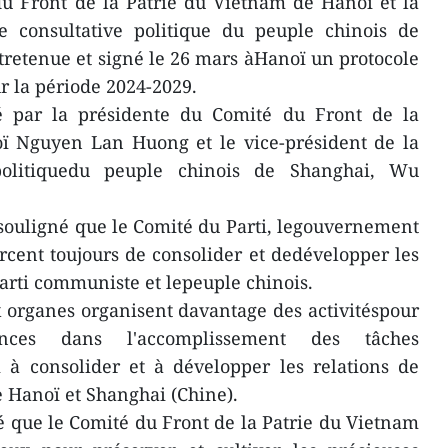
u Front de la Patrie du Vietnam de Hanoï et la
e consultative politique du peuple chinois de
tretenue et signé le 26 mars àHanoï un protocole
r la période 2024-2029.
dé par la présidente du Comité du Front de la
ï Nguyen Lan Huong et le vice-président de la
politiquedu peuple chinois de Shanghai, Wu
uligné que le Comité du Parti, legouvernement
orcent toujours de consolider et dedévelopper les
Parti communiste et lepeuple chinois.
x organes organisent davantage des activitéspour
ences dans l'accomplissement des tâches
i à consolider et à développer les relations de
e Hanoï et Shanghai (Chine).
que le Comité du Front de la Patrie du Vietnam