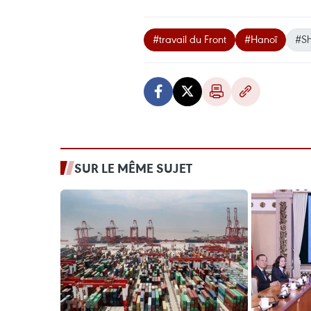
#travail du Front
#Hanoï
#Sh
SUR LE MÊME SUJET