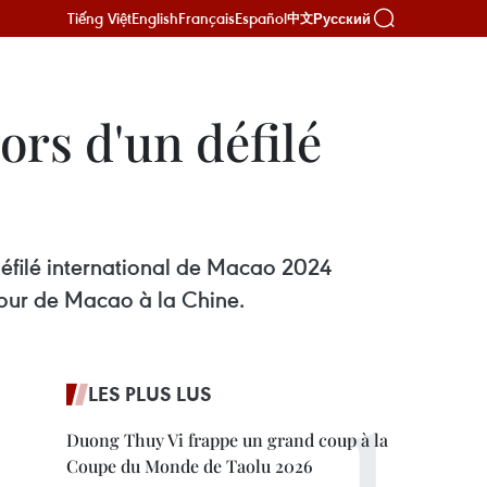
Tiếng Việt
English
Français
Español
Русский
中文
ors d'un défilé
défilé international de Macao 2024
etour de Macao à la Chine.
LES PLUS LUS
Duong Thuy Vi frappe un grand coup à la
Coupe du Monde de Taolu 2026