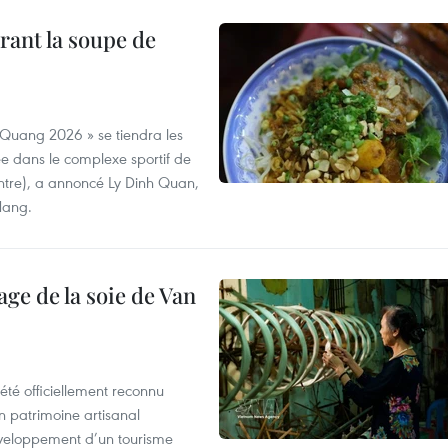
rant la soupe de
 Quang 2026 » se tiendra les
e dans le complexe sportif de
ntre), a annoncé Ly Dinh Quan,
 Nang.
age de la soie de Van
été officiellement reconnu
un patrimoine artisanal
développement d’un tourisme