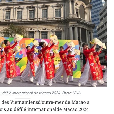
 défilé international de Macao 2024. Photo: VNA
n des Vietnamiensd'outre-mer de Macao a
fois au défilé internationalde Macao 2024