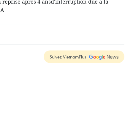
reprise après 4 ansd'interruption due à la
NA
Suivez VietnamPlus