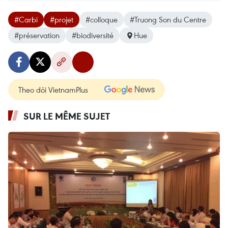
#Carbi
#projet
#colloque
#Truong Son du Centre
#préservation
#biodiversité
Hue
Theo dõi VietnamPlus
SUR LE MÊME SUJET