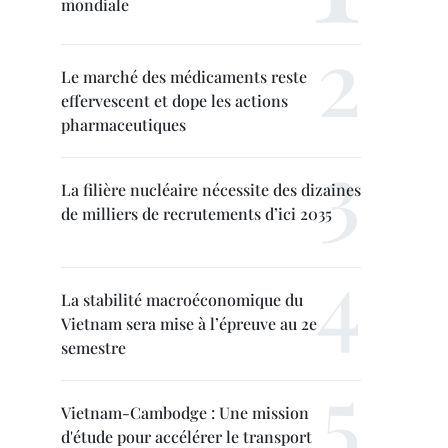
mondiale
Le marché des médicaments reste
effervescent et dope les actions
pharmaceutiques
La filière nucléaire nécessite des dizaines
de milliers de recrutements d’ici 2035
La stabilité macroéconomique du
Vietnam sera mise à l’épreuve au 2e
semestre
Vietnam-Cambodge : Une mission
d'étude pour accélérer le transport