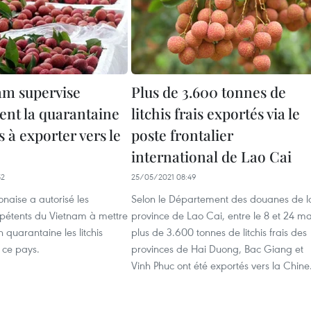
am supervise
Plus de 3.600 tonnes de
ent la quarantaine
litchis frais exportés via le
is à exporter vers le
poste frontalier
international de Lao Cai
52
25/05/2021 08:49
onaise a autorisé les
Selon le Département des douanes de l
étents du Vietnam à mettre
province de Lao Cai, entre le 8 et 24 ma
 quarantaine les litchis
plus de 3.600 tonnes de litchis frais des
 ce pays.
provinces de Hai Duong, Bac Giang et
Vinh Phuc ont été exportés vers la Chine