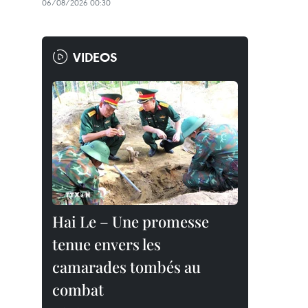
06/08/2026 00:30
VIDEOS
Hai Le – Une promesse
tenue envers les
camarades tombés au
combat