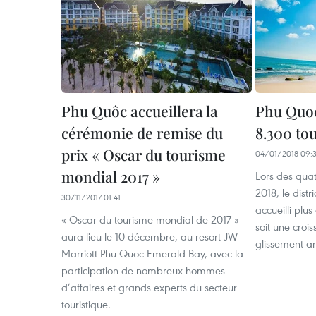
Phu Quôc accueillera la
Phu Quoc
cérémonie de remise du
8.300 tou
prix « Oscar du tourisme
04/01/2018 09:
mondial 2017 »
Lors des quat
2018, le distr
30/11/2017 01:41
accueilli plus
« Oscar du tourisme mondial de 2017 »
soit une cro
aura lieu le 10 décembre, au resort JW
glissement a
Marriott Phu Quoc Emerald Bay, avec la
participation de nombreux hommes
d’affaires et grands experts du secteur
touristique.