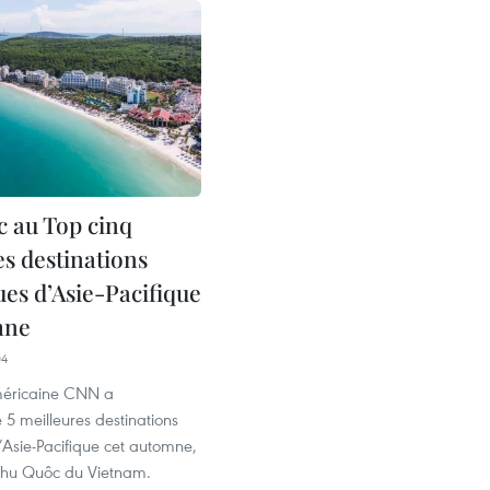
 au Top cinq
es destinations
ues d’Asie-Pacifique
mne
04
méricaine CNN a
 meilleures destinations
d’Asie-Pacifique cet automne,
 Phu Quôc du Vietnam.