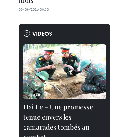
mois
08/08/2026 00:30
VIDEOS
Hai Le – Une promesse
tenue envers les
camarades tombés au