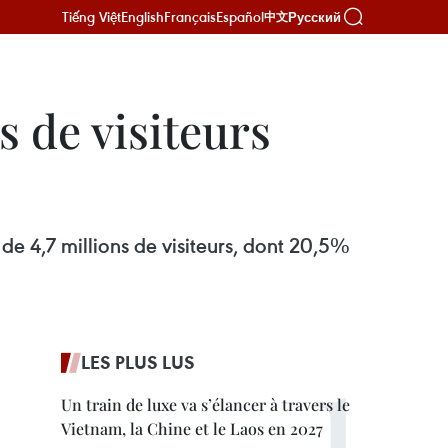
Tiếng Việt
English
Français
Español
Русский
中文
s de visiteurs
de 4,7 millions de visiteurs, dont 20,5%
LES PLUS LUS
Un train de luxe va s’élancer à travers le
Vietnam, la Chine et le Laos en 2027