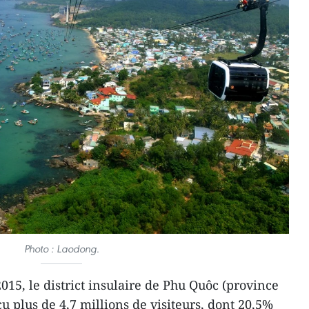
Photo : Laodong.
15, le district insulaire de Phu Quôc (province
u plus de 4,7 millions de visiteurs, dont 20,5%