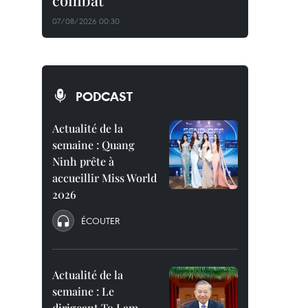
combat
07/08/2026 00:30
PODCAST
Actualité de la
semaine : Quang
Ninh prête à
accueillir Miss World
2026
ÉCOUTER
Actualité de la
semaine : Le
dirigeant To Lam