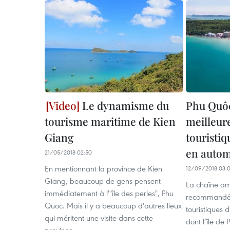
Le dynamisme du
Phu Quôc
tourisme maritime de Kien
meilleur
Giang
touristiq
en auto
21/05/2018 02:50
En mentionnant la province de Kien
12/09/2018 03:
Giang, beaucoup de gens pensent
La chaîne a
immédiatement à l'"île des perles", Phu
recommandé 5
Quoc. Mais il y a beaucoup d'autres lieux
touristiques 
qui méritent une visite dans cette
dont l’île de
province.