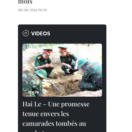
mois
08/08/2026 00:30
VIDEOS
Hai Le – Une promesse
tenue envers les
camarades tombés au