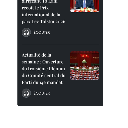
dirigeant To Lam
reçoit le Prix
international de la
paix Lev Tolstoï 2026
ÉCOUTER
Actualité de la
semaine : Ouverture
du troisième Plénum
du Comité central du
Parti du 14e mandat
ÉCOUTER