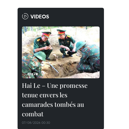
VIDEOS
Hai Le – Une promesse
tenue envers les
camarades tombés au
combat
07/08/2026 00:30