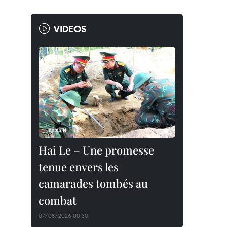
VIDEOS
Hai Le – Une promesse
tenue envers les
camarades tombés au
combat
07/08/2026 00:30