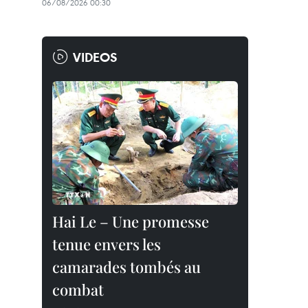
06/08/2026 00:30
VIDEOS
Hai Le – Une promesse
tenue envers les
camarades tombés au
combat