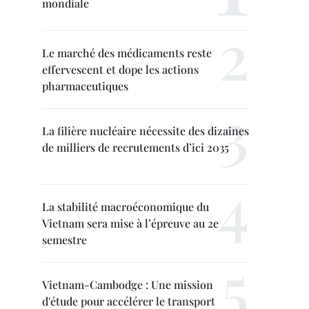
mondiale
Le marché des médicaments reste
effervescent et dope les actions
pharmaceutiques
La filière nucléaire nécessite des dizaines
de milliers de recrutements d’ici 2035
La stabilité macroéconomique du
Vietnam sera mise à l’épreuve au 2e
semestre
Vietnam-Cambodge : Une mission
d'étude pour accélérer le transport