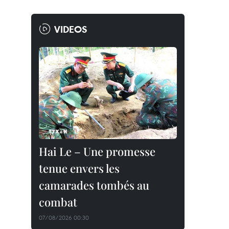
VIDEOS
Hai Le – Une promesse
tenue envers les
camarades tombés au
combat
07/08/2026 00:30