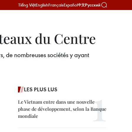
Tiếng Việt
English
Français
Español
Русский
中文
ateaux du Centre
rs, de nombreuses sociétés y ayant
LES PLUS LUS
Le Vietnam entre dans une nouvelle
phase de développement, selon la Banque
mondiale