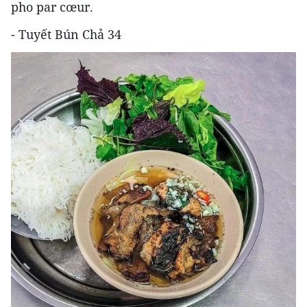
pho par cœur.
- Tuyết Bún Chả 34