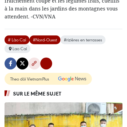
fraîchement coupé et les légumes frais, cueillis
à la main dans les jardins des montagnes vous
attendent. -CVN/VNA
# Lào Cai
#Nord-Ouest
#rizières en terrasses
Lao Cai
Theo dõi VietnamPlus
SUR LE MÊME SUJET