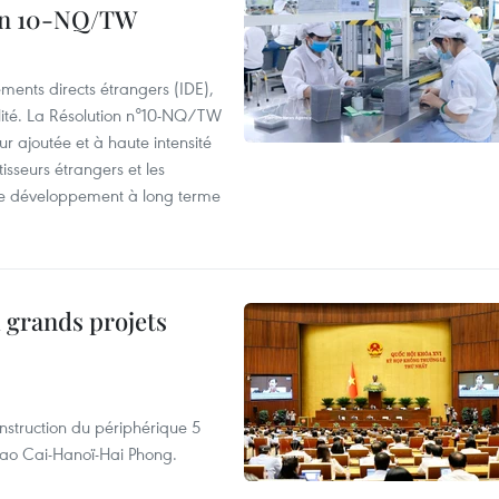
ion 10-NQ/TW
ements directs étrangers (IDE),
lité. La Résolution n°10-NQ/TW
eur ajoutée et à haute intensité
tisseurs étrangers et les
s de développement à long terme
 grands projets
nstruction du périphérique 5
e Lao Cai-Hanoï-Hai Phong.