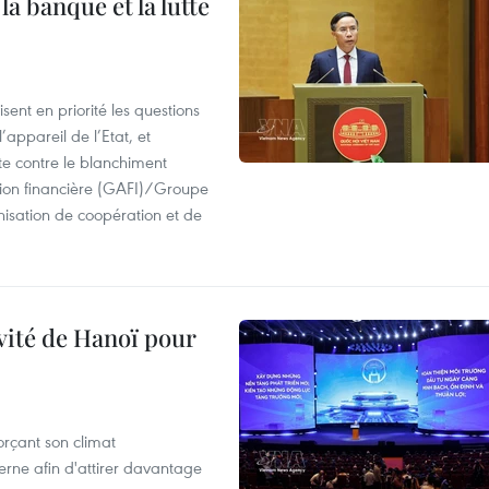
a banque et la lutte
ent en priorité les questions
’appareil de l’Etat, et
te contre le blanchiment
ion financière (GAFI)/Groupe
isation de coopération et de
ivité de Hanoï pour
rçant son climat
rne afin d'attirer davantage