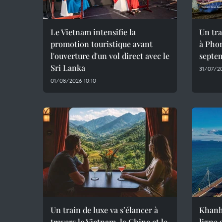
Le Vietnam intensifie la
Un tra
promotion touristique avant
à Phon
l'ouverture d'un vol direct avec le
septe
Sri Lanka
31/07/20
01/08/2026 10:10
Un train de luxe va s’élancer à
Khanh
travers le Vietnam, la Chine et le
ligne