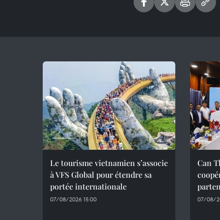
Le tourisme vietnamien s’associe
Can Th
à VFS Global pour étendre sa
coopér
portée internationale
parte
07/08/2026 15:00
07/08/20