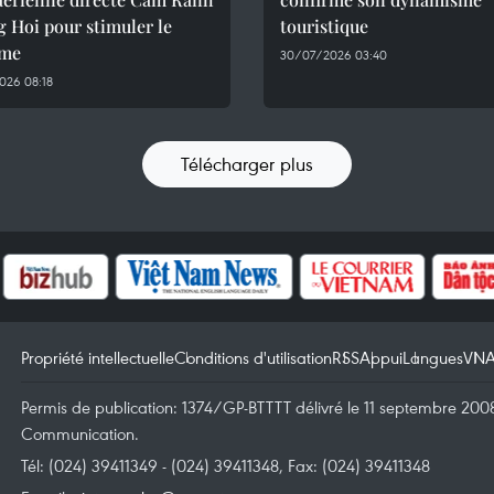
 Hoi pour stimuler le
touristique
sme
30/07/2026 03:40
026 08:18
Télécharger plus
Propriété intellectuelle
Conditions d'utilisation
RSS
Appui
Langues
VN
Permis de publication: 1374/GP-BTTTT délivré le 11 septembre 2008 
Communication.
Tél: (024) 39411349 - (024) 39411348, Fax: (024) 39411348