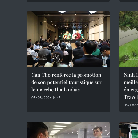
Can Tho renforce la promotion
Ninh B
de son potentiel touristique sur
meille
le marche thaïlandais
émerg
Trave
05/08/2026 14:47
05/08/2