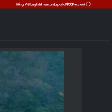
Tiếng Việt
English
Français
Español
Русский
中文