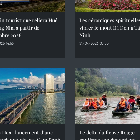
in touristique reliera Huê
Les céramiques spirituelle
g Nha à partir de
vibrer le mont Bà Den à T
mbre 2026
Ninh
26 14:55
31/07/2026 03:30
 Hoa : lancement d’une
Le delta du fleuve Rouge
 aérienne directe Cam Ranh
confirme son dynamisme