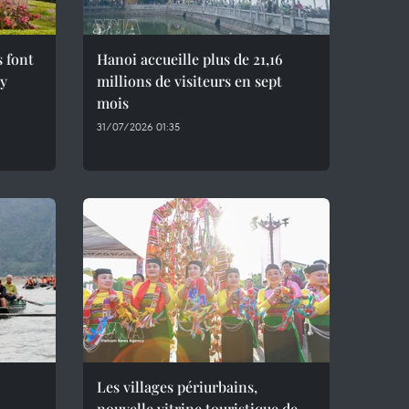
s font
Hanoi accueille plus de 21,16
ây
millions de visiteurs en sept
mois ​
31/07/2026 01:35
Les villages périurbains,
nouvelle vitrine touristique de