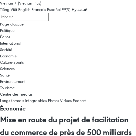
Vietnam+ (VietnamPlus)
Tiếng Việt
English
Français
Español
中文
Русский
Page d'accueil
Politique
Éditos
International
Société
Économie
Culture-Sports
Sciences
Santé
Environnement
Tourisme
Centre des médias
Longs formats
Infographies
Photos
Videos
Podcast
Économie
Mise en route du projet de facilitation
du commerce de près de 500 milliards