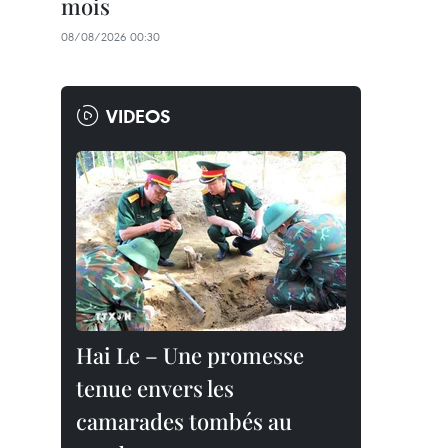
mois
08/08/2026 00:30
VIDEOS
Hai Le – Une promesse
tenue envers les
camarades tombés au