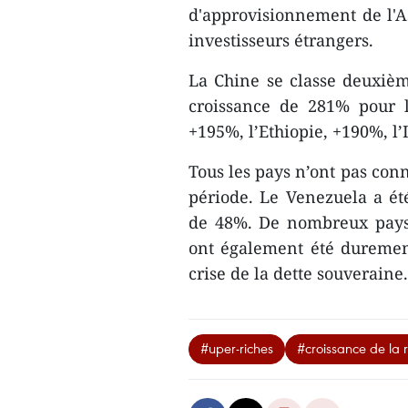
d'approvisionnement de l'A
investisseurs étrangers.
La Chine se classe deuxiè
croissance de 281% pour l
+195%, l’Ethiopie, +190%, l
Tous les pays n’ont pas conn
période. Le Venezuela a ét
de 48%. De nombreux pays e
ont également été durement
crise de la dette souverain
#uper-riches
#croissance de la 