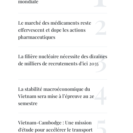
mondiale
Le marché des médicaments reste
effervescent et dope les actions
pharmaceutiques
La filière nucléaire nécessite des dizaines
de milliers de recrutements d’ici 2035
La stabilité macroéconomique du
Vietnam sera mise à l’épreuve au 2e
semestre
Vietnam-Cambodge : Une mission
d'étude pour accélérer le transport