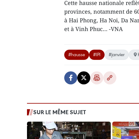
Cette hausse nationale reflèt
provinces, notamment de 60
à Hai Phong, Ha Noi, Da Na
et à Vinh Phuc… -VNA
#hausse
#IPI
#janvier
SUR LE MÊME SUJET