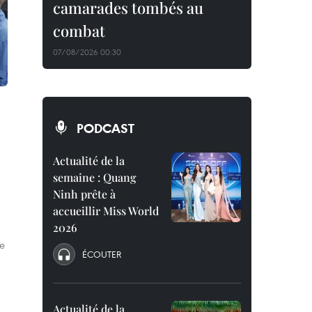
camarades tombés au
combat
07/08/2026 00:30
PODCAST
Actualité de la
semaine : Quang
Ninh prête à
accueillir Miss World
2026
re
ÉCOUTER
Actualité de la