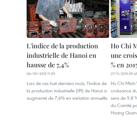
L'indice de la production
Ho Chi M
industrielle de Hanoi en
une croi
hausse de 7,4%
% en 201
06/09/2015 11:09
27/11/2015 09:4
Lors de ces huit derniers mois, l'indice de
Ho Chi Minh-V
la production industrielle (IPI) de Hanoi a
croissance du 
augmenté de 7,4% en ​variation annuelle
sera de 9,8 %
du Comité po
Hoang Quan