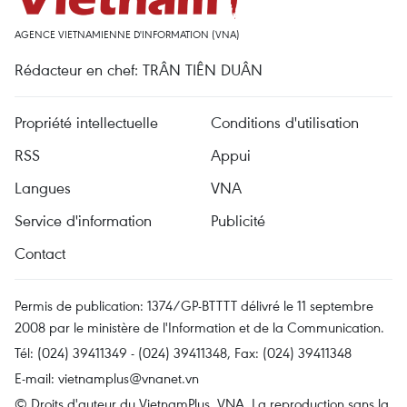
AGENCE VIETNAMIENNE D'INFORMATION (VNA)
Rédacteur en chef: TRÂN TIÊN DUÂN
Propriété intellectuelle
Conditions d'utilisation
RSS
Appui
Langues
VNA
Service d'information
Publicité
Contact
Permis de publication: 1374/GP-BTTTT délivré le 11 septembre
2008 par le ministère de l'Information et de la Communication.
Tél: (024) 39411349 - (024) 39411348, Fax: (024) 39411348
E-mail:
vietnamplus@vnanet.vn
© Droits d'auteur du VietnamPlus, VNA. La reproduction sans la