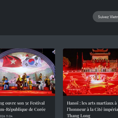
Suivez Viet
g ouvre son 5e Festival
Hanoï : les arts martiaux à
am-République de Corée
l’honneur à la Cité impéria
Thang Long
026 11:04