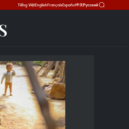
Tiếng Việt
English
Français
Español
Русский
中文
S