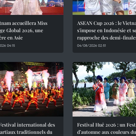
tnam accueillera Miss
ASEAN Cup 2026 : le Viet
ge Global 2026, une
s'impose en Indonésie et s
re en Asie
rapproche des demi-finale
026 04:15
04/08/2026 02:51
Festival international des
Festival Huê 2026 : un Fest
artiaux traditionnels du
d’automne aux couleurs du