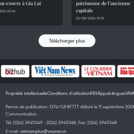
m s'ouvre à Gia Lai
patrimoine de l’ancienne
capitale
026 03:44
02/08/2026 10:15
Télécharger plus
Propriété intellectuelle
Conditions d'utilisation
RSS
Appui
Langues
VN
Permis de publication: 1374/GP-BTTTT délivré le 11 septembre 2008 
Communication.
Tél: (024) 39411349 - (024) 39411348, Fax: (024) 39411348
E-mail:
vietnamplus@vnanet.vn