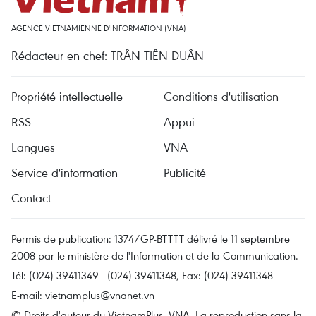
AGENCE VIETNAMIENNE D'INFORMATION (VNA)
Rédacteur en chef: TRÂN TIÊN DUÂN
Propriété intellectuelle
Conditions d'utilisation
RSS
Appui
Langues
VNA
Service d'information
Publicité
Contact
Permis de publication: 1374/GP-BTTTT délivré le 11 septembre
2008 par le ministère de l'Information et de la Communication.
Tél: (024) 39411349 - (024) 39411348, Fax: (024) 39411348
E-mail:
vietnamplus@vnanet.vn
© Droits d'auteur du VietnamPlus, VNA. La reproduction sans la