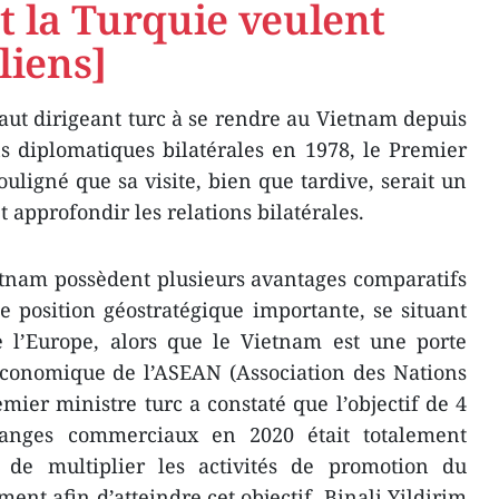
t la Turquie veulent
liens]
haut dirigeant turc à se rendre au Vietnam depuis
ns diplomatiques bilatérales en 1978, le Premier
ouligné que sa visite, bien qu​e tardive, serait un
 approfondir les relations bilatérales.
ietnam possèdent plusieurs avantages comparatifs
e position géostratégique importante​, se situant
e l’Europe, alors que le Vietnam est une porte
conomique de l’ASEAN (Association des Nations
emier ministre turc a constaté que l’objectif de 4
changes commerciaux en 2020 était totalement
re de multiplier les activités de promotion du
ent afin d’atteindre cet objectif. Binali Yildirim