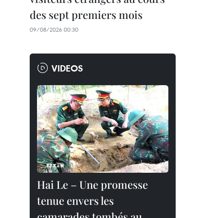
des sept premiers mois
09/08/2026 00:30
VIDEOS
Hai Le – Une promesse
tenue envers les
camarades tombés au