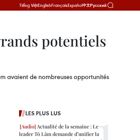
Tiếng Việt
English
Français
Español
Русский
中文
rands potentiels
etnam avaient de nombreuses opportunités
LES PLUS LUS
Actualité de la semaine : Le
leader Tô Lâm demande d’unifier la