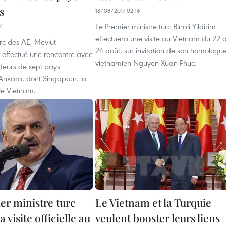
s
18/08/2017 02:16
Le Premier ministre turc Binali Yildirim
4
effectuera une visite au Vietnam du 22 
urc des AE, Mevlut
24 août, sur invitation de son homologu
 effectué une rencontre avec
vietnamien Nguyen Xuan Phuc.
eurs de sept pays
Ankara, dont Singapour, la
le Vietnam.
er ministre turc
Le Vietnam et la Turquie
 visite officielle au
veulent booster leurs liens