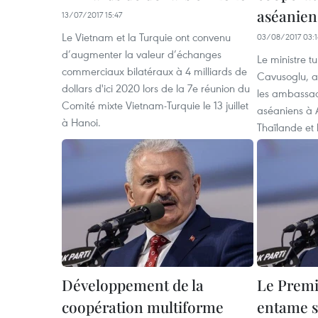
aséanien
13/07/2017 15:47
Le Vietnam et la Turquie ont convenu
03/08/2017 03:1
d’augmenter la valeur d’échanges
Le ministre t
commerciaux bilatéraux à 4 milliards de
Cavusoglu, a
dollars d'ici 2020 lors de la 7e réunion du
les ambassad
Comité mixte Vietnam-Turquie le 13 juillet
aséaniens à 
à Hanoi.
Thaïlande et 
Développement de la
Le Premi
coopération multiforme
entame sa