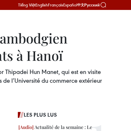
Tiếng Việt
English
Français
Español
Русский
中文
 cambodgien
nts à Hanoï
hipadei Hun Manet, qui est en visite
s de l’Université du commerce extérieur
LES PLUS LUS
Actualité de la semaine : Le