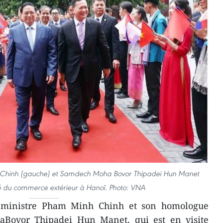
h Chinh (gauche) et Samdech Moha Bovor Thipadei Hun Manet
sité du commerce extérieur à Hanoï. Photo: VNA
 ministre Pham Minh Chinh et son homologue
ovor Thipadei Hun Manet, qui est en visite