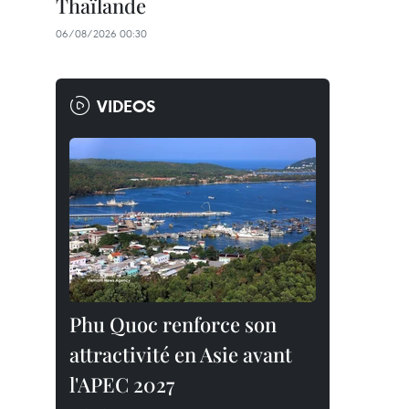
Thaïlande
06/08/2026 00:30
VIDEOS
Phu Quoc renforce son
attractivité en Asie avant
l'APEC 2027