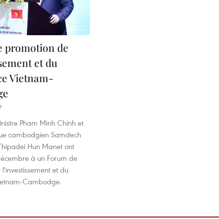
e promotion de
ssement et du
e Vietnam-
ge
7
inistre Pham Minh Chinh et
gue cambodgien Samdech
Thipadei Hun Manet ont
2 décembre à un Forum de
l'investissement et du
ietnam-Cambodge.