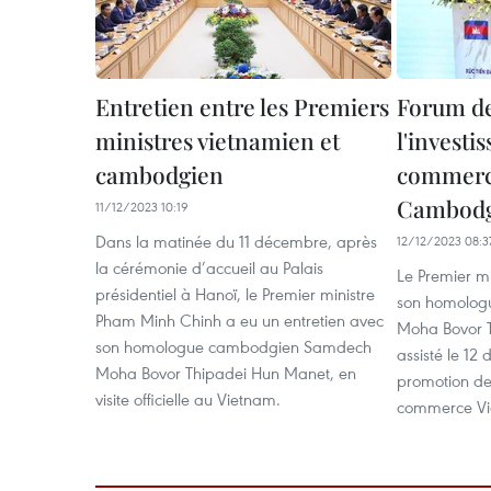
Entretien entre les Premiers
Forum d
ministres vietnamien et
l'investi
cambodgien
commerc
Cambod
11/12/2023 10:19
Dans la matinée du 11 décembre, après
12/12/2023 08:3
la cérémonie d’accueil au Palais
Le Premier m
présidentiel à Hanoï, le Premier ministre
son homolo
Pham Minh Chinh a eu un entretien avec
Moha Bovor 
son homologue cambodgien Samdech
assisté le 1
Moha Bovor Thipadei Hun Manet, en
promotion de 
visite officielle au Vietnam.
commerce V