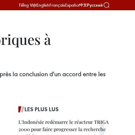
Tiếng Việt
English
Français
Español
Русский
中文
oriques à
près la conclusion d'un accord entre les
LES PLUS LUS
L'Indonésie redémarre le réacteur TRIGA
2000 pour faire progresser la recherche