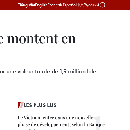
Tiếng Việt
English
Français
Español
Русский
中文
te montent en
ur une valeur totale de 1,9 milliard de
LES PLUS LUS
Le Vietnam entre dans une nouvelle
phase de développement, selon la Banque