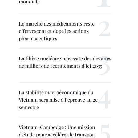
mondiale
Le marché des médicaments reste
effervescent et dope les actions
pharmaceutiques
La filière nucléaire nécessite des dizaines
de milliers de recrutements d’ici 2035
La stabilité macroéconomique du
Vietnam sera mise à l’épreuve au 2e
semestre
Vietnam-Cambodge : Une mission
d'étude pour accélérer le transport