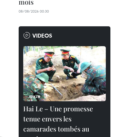
mois
08/08/2026 00:30
VIDEOS
Hai Le – Une promesse
tenue envers les
camarades tombés au