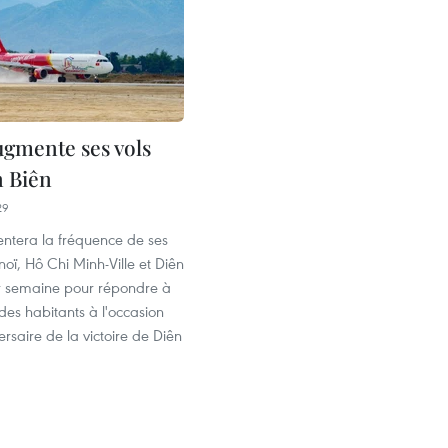
ugmente ses vols
n Biên
29
entera la fréquence de ses
noï, Hô Chi Minh-Ville et Diên
r semaine pour répondre à
es habitants à l'occasion
rsaire de la victoire de Diên