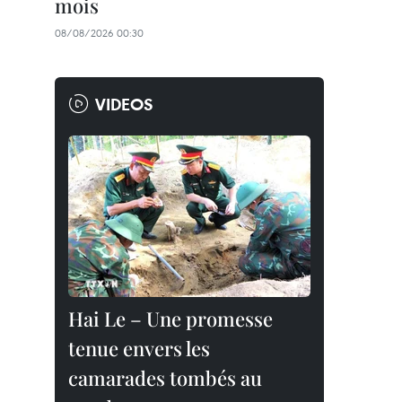
mois
08/08/2026 00:30
VIDEOS
Hai Le – Une promesse
tenue envers les
camarades tombés au