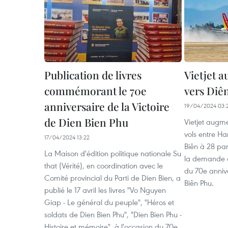
Publication de livres
Vietjet a
commémorant le 70e
vers Diê
anniversaire de la Victoire
19/04/2024 03:
de Dien Bien Phu
Vietjet augm
vols entre Ha
17/04/2024 13:22
Biên à 28 pa
La Maison d'édition politique nationale Su
la demande d
that (Vérité), en coordination avec le
du 70e annive
Comité provincial du Parti de Dien Bien, a
Biên Phu.
publié le 17 avril les livres "Vo Nguyen
Giap - Le général du peuple", "Héros et
soldats de Dien Bien Phu", "Dien Bien Phu -
Histoire et mémoire", à l'occasion du 70e