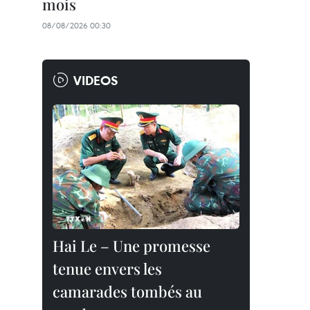
mois
08/08/2026 00:30
VIDEOS
Hai Le – Une promesse
tenue envers les
camarades tombés au