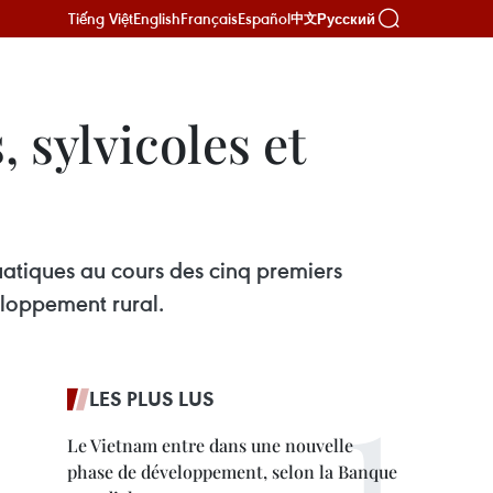
Tiếng Việt
English
Français
Español
Русский
中文
 sylvicoles et
quatiques au cours des cinq premiers
eloppement rural.
LES PLUS LUS
Le Vietnam entre dans une nouvelle
phase de développement, selon la Banque