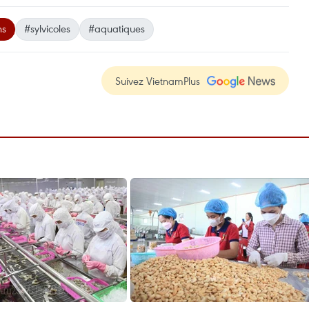
ns
#sylvicoles
#aquatiques
Suivez VietnamPlus