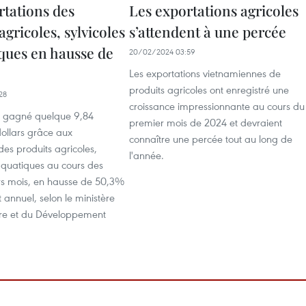
rtations des
Les exportations agricoles
agricoles, sylvicoles
s’attendent à une percée
iques en hausse de
20/02/2024 03:59
Les exportations vietnamiennes de
produits agricoles ont enregistré une
28
croissance impressionnante au cours du
a gagné quelque 9,84
premier mois de 2024 et devraient
dollars grâce aux
connaître une percée tout au long de
des produits agricoles,
l'année.
 aquatiques au cours des
s mois, en hausse de 50,3%
 annuel, selon le ministère
ture et du Développement