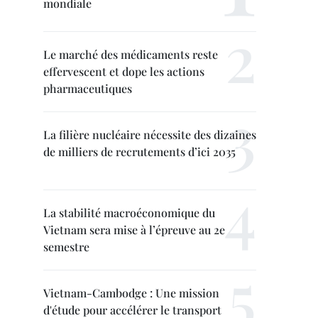
mondiale
Le marché des médicaments reste
effervescent et dope les actions
pharmaceutiques
La filière nucléaire nécessite des dizaines
de milliers de recrutements d’ici 2035
La stabilité macroéconomique du
Vietnam sera mise à l’épreuve au 2e
semestre
Vietnam-Cambodge : Une mission
d'étude pour accélérer le transport