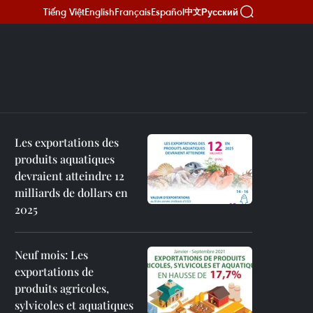
Tiếng Việt
English
Français
Español
Русский
中文
Les exportations des
produits aquatiques
devraient atteindre 12
milliards de dollars en
2025
Neuf mois: Les
exportations de
produits agricoles,
sylvicoles et aquatiques