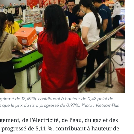
 grimpé de 12,49%, contribuant à hauteur de 0,42 point de
s que le prix du riz a progressé de 0,97%. Photo : VietnamPlus
ogement, de l’électricité, de l’eau, du gaz et des
 progressé de 5,11 %, contribuant à hauteur de