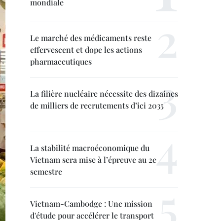
mondiale
Le marché des médicaments reste
effervescent et dope les actions
pharmaceutiques
La filière nucléaire nécessite des dizaines
de milliers de recrutements d’ici 2035
La stabilité macroéconomique du
Vietnam sera mise à l’épreuve au 2e
semestre
Vietnam-Cambodge : Une mission
d'étude pour accélérer le transport