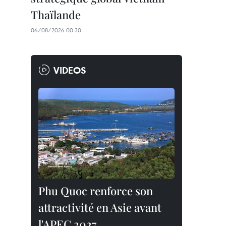
Thaïlande
06/08/2026 00:30
VIDEOS
Phu Quoc renforce son
attractivité en Asie avant
l'APEC 2027