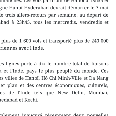
dimanches. Les vols partiront de Hanoï à 18h55 et
igne Hanoï-Hyderabad devrait démarrer le 7 mai
 trois allers-retours par semaine, au départ de
bad à 23h45, tous les mercredis, vendredis et
 plus de 1 600 vols et transporté plus de 240 000
ériennes avec l'Inde.
es lignes porte à dix le nombre total de liaisons
m et l'Inde, pays le plus peuplé du monde. Ces
les villes de Hanoï, Hô Chi Minh-Ville et Da Nang
er plan et des centres économiques, culturels,
ques de l'Inde tels que New Delhi, Mumbai,
edabad et Kochi.
 également inauguré récemment deux nouvelles