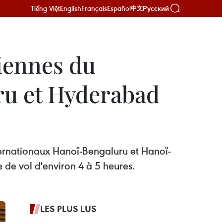
Tiếng Việt
English
Français
Español
Русский
中文
iennes du
ru et Hyderabad
nternationaux Hanoï-Bengaluru et Hanoï-
 de vol d'environ 4 à 5 heures.
LES PLUS LUS