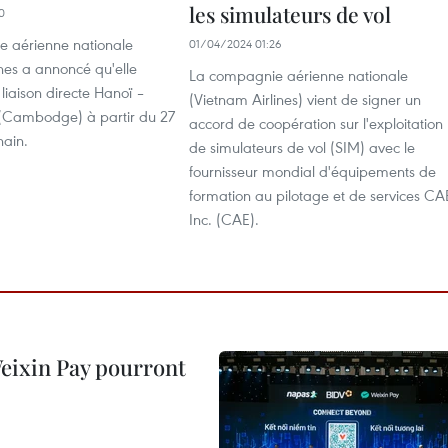
les simulateurs de vol
0
 aérienne nationale
01/04/2024 01:26
nes a annoncé qu'elle
La compagnie aérienne nationale
 liaison directe Hanoï –
(Vietnam Airlines) vient de signer un
(Cambodge) à partir du 27
accord de coopération sur l'exploitation
hain.
de simulateurs de vol (SIM) avec le
fournisseur mondial d'équipements de
formation au pilotage et de services CA
Inc. (CAE).
 Weixin Pay pourront