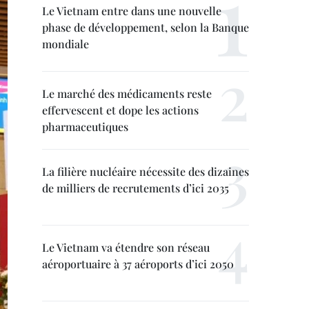
Le Vietnam entre dans une nouvelle
phase de développement, selon la Banque
mondiale
Le marché des médicaments reste
effervescent et dope les actions
pharmaceutiques
La filière nucléaire nécessite des dizaines
de milliers de recrutements d’ici 2035
Le Vietnam va étendre son réseau
aéroportuaire à 37 aéroports d’ici 2050