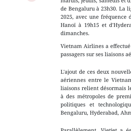
mardis, jeudis, samedis et 
de Bengaluru à 23h30. La l
2025, avec une fréquence de
Hanoï à 19h15 et d'Hydera
dimanches.
Vietnam Airlines a effectué
passagers sur ses liaisons a
L'ajout de ces deux nouvell
aériennes entre le Vietna
liaisons relient désormais 
à des métropoles de premi
politiques et technologi
Bengaluru, Hyderabad, Ahm
Parallèlement, Vietjet a