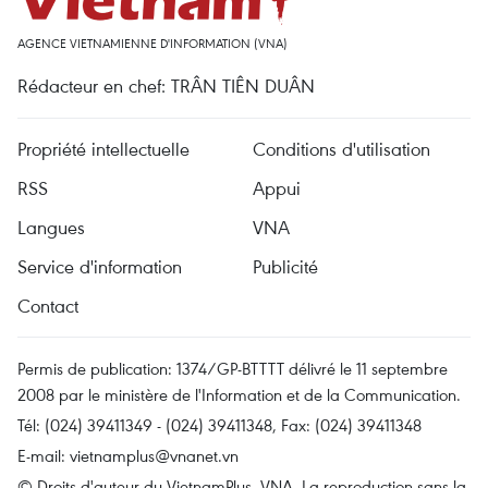
AGENCE VIETNAMIENNE D'INFORMATION (VNA)
Rédacteur en chef: TRÂN TIÊN DUÂN
Propriété intellectuelle
Conditions d'utilisation
RSS
Appui
Langues
VNA
Service d'information
Publicité
Contact
Permis de publication: 1374/GP-BTTTT délivré le 11 septembre
2008 par le ministère de l'Information et de la Communication.
Tél: (024) 39411349 - (024) 39411348, Fax: (024) 39411348
E-mail:
vietnamplus@vnanet.vn
© Droits d'auteur du VietnamPlus, VNA. La reproduction sans la