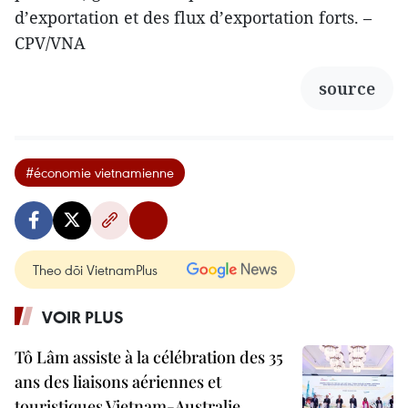
d’exportation et des flux d’exportation forts. –
CPV/VNA
source
#économie vietnamienne
Theo dõi VietnamPlus
VOIR PLUS
Tô Lâm assiste à la célébration des 35
ans des liaisons aériennes et
touristiques Vietnam-Australie