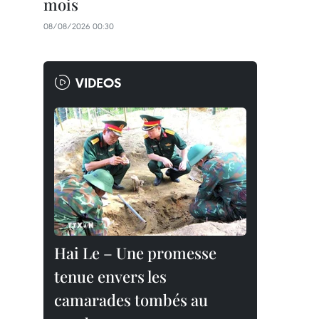
mois
08/08/2026 00:30
VIDEOS
Hai Le – Une promesse
tenue envers les
camarades tombés au