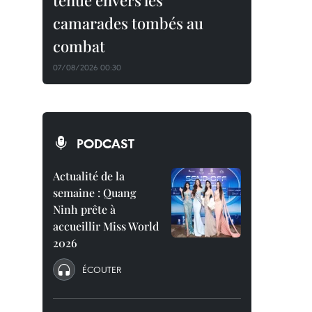
tenue envers les
camarades tombés au
combat
07/08/2026 00:30
PODCAST
Actualité de la
semaine : Quang
Ninh prête à
accueillir Miss World
2026
ÉCOUTER