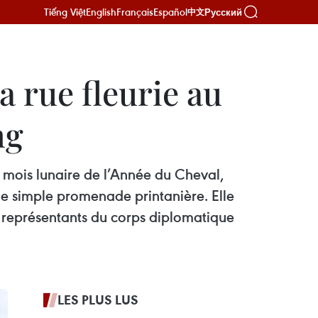
Tiếng Việt
English
Français
Español
Русский
中文
a rue fleurie au
ng
 mois lunaire de l’Année du Cheval,
ne simple promenade printanière. Elle
es représentants du corps diplomatique
LES PLUS LUS