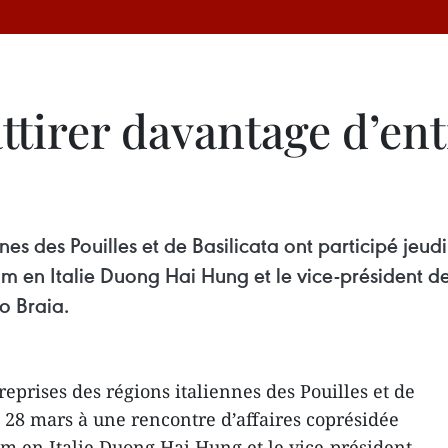
ttirer davantage d’en
nnes des Pouilles et de Basilicata ont participé jeud
 en Italie Duong Hai Hung et le vice-président d
io Braia.
eprises des régions italiennes des Pouilles et de
i 28 mars à une rencontre d’affaires coprésidée
m en Italie Duong Hai Hung et le vice-président